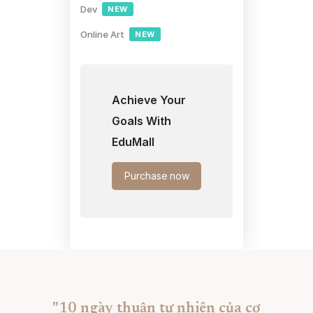
Dev
NEW
Online Art
NEW
Achieve Your
Goals With
EduMall
Purchase now
"10 ngày thuận tự nhiên của cơ