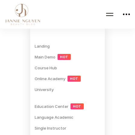
Landing
Main Demo
HOT
Course Hub
Online Academy
HOT
University
Education Center
HOT
Language Academic
Single Instructor