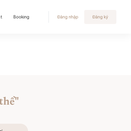
ct
Booking
Đăng nhập
Đăng ký
thể"