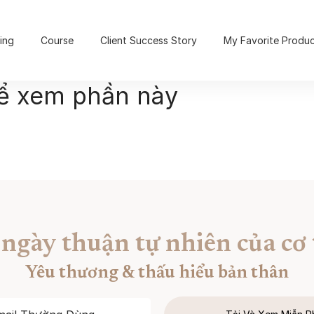
ing
Course
Client Success Story
My Favorite Produ
để xem phần này
 ngày thuận tự nhiên của cơ 
Yêu thương & thấu hiểu bản thân