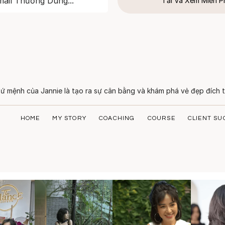
Tải Và Xem Miễn P
ứ mệnh của Jannie là tạo ra sự cân bằng và khám phá vẻ đẹp đích t
HOME
MY STORY
COACHING
COURSE
CLIENT SU