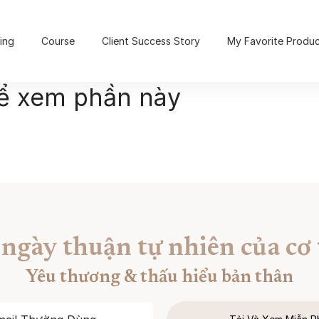
ing
Course
Client Success Story
My Favorite Produ
để xem phần này
 ngày thuận tự nhiên của cơ 
Yêu thương & thấu hiểu bản thân