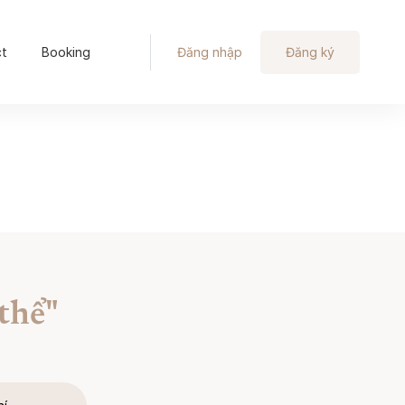
ct
Booking
Đăng nhập
Đăng ký
thể"