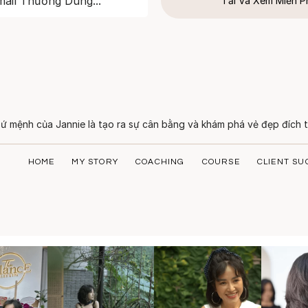
Tải Và Xem Miễn P
ứ mệnh của Jannie là tạo ra sự cân bằng và khám phá vẻ đẹp đích t
HOME
MY STORY
COACHING
COURSE
CLIENT SU