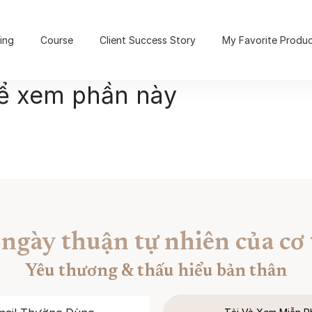
ing
Course
Client Success Story
My Favorite Produ
để xem phần này
 ngày thuận tự nhiên của cơ 
Yêu thương & thấu hiểu bản thân