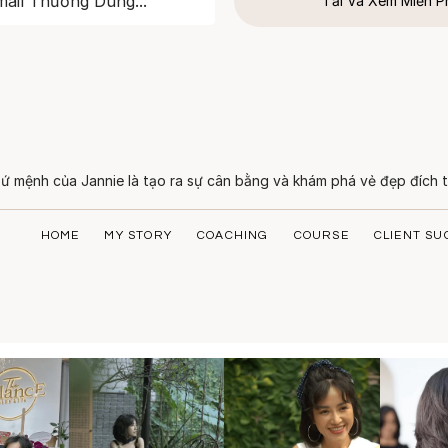
Tải Và Xem Miễn P
ứ mệnh của Jannie là tạo ra sự cân bằng và khám phá vẻ đẹp đích t
HOME
MY STORY
COACHING
COURSE
CLIENT SU