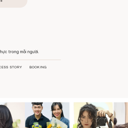
hí
hực trong mỗi người.
CESS STORY
BOOKING