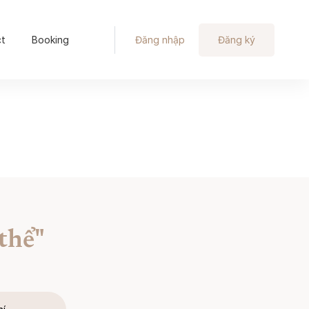
ct
Booking
Đăng nhập
Đăng ký
thể"