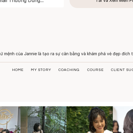
Tải Và Xem Miễn P
ứ mệnh của Jannie là tạo ra sự cân bằng và khám phá vẻ đẹp đích t
HOME
MY STORY
COACHING
COURSE
CLIENT SU