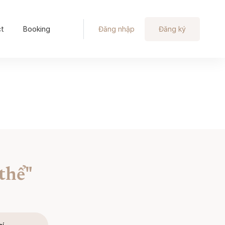
ct
Booking
Đăng nhập
Đăng ký
thể"