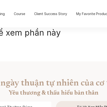
ing
Course
Client Success Story
My Favorite Produ
để xem phần này
 ngày thuận tự nhiên của cơ 
Yêu thương & thấu hiểu bản thân