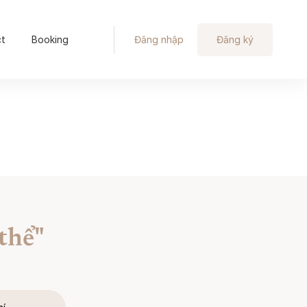
ct
Booking
Đăng nhập
Đăng ký
thể"