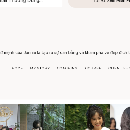
Tải Và Xem Miễn P
ứ mệnh của Jannie là tạo ra sự cân bằng và khám phá vẻ đẹp đích t
HOME
MY STORY
COACHING
COURSE
CLIENT SU