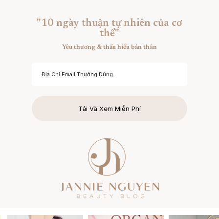
"10 ngày thuận tự nhiên của cơ
thể"
Yêu thương & thấu hiểu bản thân
Tải Và Xem Miễn Phí