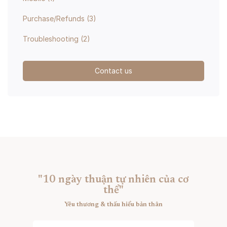
Purchase/Refunds
(3)
Troubleshooting
(2)
Contact us
"10 ngày thuận tự nhiên của cơ
thể"
Yêu thương & thấu hiểu bản thân