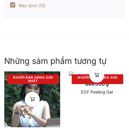
Mặc định
(13)
Những sảm phẩm tương tự
NGƯỜI BÁN HÀNG GIỎI
NGƯỜI BÁN HÀNG GIỎI
NHẤT
NHẤT
646.000
₫
EGF Peeling Gel